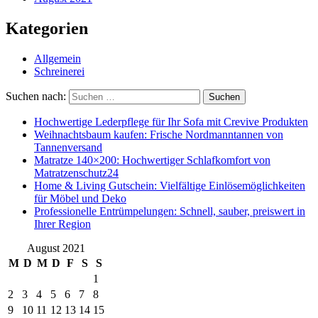
Kategorien
Allgemein
Schreinerei
Suchen nach:
Suchen
Hochwertige Lederpflege für Ihr Sofa mit Crevive Produkten
Weihnachtsbaum kaufen: Frische Nordmanntannen von
Tannenversand
Matratze 140×200: Hochwertiger Schlafkomfort von
Matratzenschutz24
Home & Living Gutschein: Vielfältige Einlösemöglichkeiten
für Möbel und Deko
Professionelle Entrümpelungen: Schnell, sauber, preiswert in
Ihrer Region
August 2021
M
D
M
D
F
S
S
1
2
3
4
5
6
7
8
9
10
11
12
13
14
15