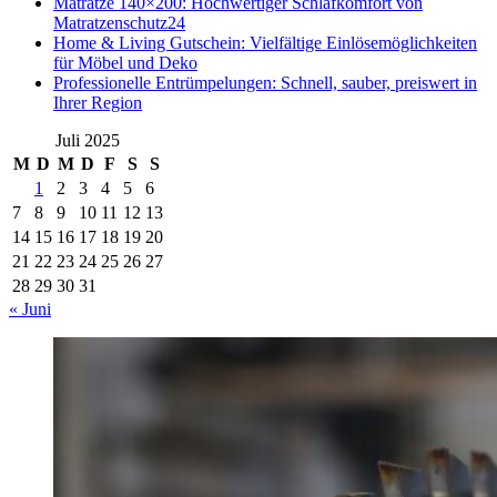
Matratze 140×200: Hochwertiger Schlafkomfort von
Matratzenschutz24
Home & Living Gutschein: Vielfältige Einlösemöglichkeiten
für Möbel und Deko
Professionelle Entrümpelungen: Schnell, sauber, preiswert in
Ihrer Region
Juli 2025
M
D
M
D
F
S
S
1
2
3
4
5
6
7
8
9
10
11
12
13
14
15
16
17
18
19
20
21
22
23
24
25
26
27
28
29
30
31
« Juni