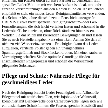
entfernen, um Kratzer durch abrasive Partikel zu vermeiden. Ein
spezielles Leder-Vakuum mit weichem Aufsatz ist ideal, um tiefer
sitzende Verschmutzungen aus den Nähten zu holen. Anschließend
empfiehlt es sich, ein mildes Leder-Reinigungsmittel zu verwenden,
das Schmutz löst, ohne die schützende Fettschicht anzugreifen.
CREVIVE etwa bietet spezielle Reinigungsschaum- oder Gel-
Formulierungen, die sich leicht verteilen lassen und schonend in die
Lederoberfläche einziehen, ohne Rückstände zu hinterlassen.
Wenden Sie das Mittel mit kreisenden Bewegungen an und lassen
Sie es nach Herstellerangaben kurz einwirken. Achten Sie darauf,
nicht zu viel Wasser einzusetzen – Feuchtigkeit kann das Leder
aufquellen, versteifte Polster geben ein unangenehmes
Spannungsgefühl ab und Stockflecken drohen. Mit einer sauberen
Vorreinigung schaffen Sie die optimale Grundlage für den
anschließenden Pflegeprozess und erhöhen die Wirksamkeit
pflegender Substanzen.
Pflege und Schutz: Nährende Pflege für
geschmeidiges Leder
Nach der Reinigung braucht Leder Feuchtigkeit und Nährstoffe.
Pflegemittel mit natürlichen Ölen, wie Jojoba- oder Walnussöl,
kombiniert mit Bienenwachs oder Carnaubawachs, legen sich wie
ein unsichtbarer Schutzfilm um die Fasern, spenden Elastizität und