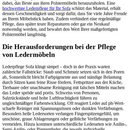
dabei, das Beste aus ihren Polstermöbeln herauszuholen. Eine
hochwertige Lederpflege für Ihr Sofa
schützt das Material, erhält
dessen Geschmeidigkeit und sorgt dafür, dass Sie viele Jahre Freude
an Ihrem Möbelstück haben. Zudem verhindert eine regelmäßige
Pflege, dass später teure Reparaturen oder gar ein Neukauf
notwendig werden, und bewahrt den Wert Ihrer maßgefertigten
Polstermöbel langfristig.
Die Herausforderungen bei der Pflege
von Ledermöbeln
Lederpflege Sofa klingt simpel – doch in der Praxis warten
zahlreiche Fallstricke: Staub und Schmutz setzen sich in den Poren
ab, Sonnenlicht bleicht Farbpigmente aus und ständige Belastung
durch Sitzen kann feine Risse fördern. Fettspritzer aus der Küche,
Tierhaare oder unachtsame Reinigung mit falschen Mitteln machen
das Leder spröde und porös. Schweiss von Personen,
Salzrückstände und hohe Luftfeuchtigkeit führen zu
ungleichmäßiger Farbentwicklung. Oft reagiert Leder auf ph-Wert-
scharfe Reiniger mit Spannungsrissen oder dunklen Verfärbungen.
Besonders helle Ledersorten verlangen Fingerspitzengefühl, um
unschöne, graue Ablagerungen oder gelbliche Verfärbungen zu
vermeiden. Hinzu kommen unterschiedliche Lederarten wie Anilin-,
Semi-Anilin- oder Pigmentleder, die jeweils individuelle