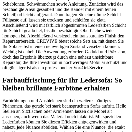
Schablonen, Schwämmchen sowie Anleitung. Zunächst wird das
beschädigte Areal gesäubert und die Ränder mit einem feinen
Schleifpad leicht aufgeraut. Dann tragen Sie eine dünne Schicht
Füllpaste auf, lassen sie trocknen und schleifen sie glatt.
Anschließend wird mit farblich abgestimmten Lederfarben Schicht
für Schicht gearbeitet, bis die beschädigte Oberfläche wieder
homogen ist. Abschließend versiegelt ein transparentes Finish den
Reparaturbereich. CREVIVE bietet solche Sets an, mit denen Sie
Ihr Sofa selbst in einen neuwertigen Zustand versetzen können.
Wichtig ist dabei: Die Anwendung erfordert Geduld und Präzision,
doch das Ergebnis überzeugt durch eine nahezu unsichtbare
Reparatur, die Ihre Investition in hochwertiges Mobiliar schützt und
oft günstiger ist als ein professioneller Vor-Ort-Service.
Farbauffrischung für Ihr Ledersofa: So
bleiben brillante Farbtöne erhalten
Farbtrübungen und Ausbleichen sind ein weiteres häufiges
Phänomen, das gerade bei stark beanspruchten Sofas auftritt. Helle
Stellen an Sitzflächen oder Armlehnen lassen die Möbel alt
aussehen, auch wenn das Material noch intakt ist. Mit speziellen
Lederfarben können Sie diesen Effekten entgegenwirken und
nahezu jede Nuance abbilden. Wählen Sie eine Nuance, die exakt