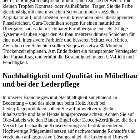
dem Ursprungston entspricht, und mischen Sie sie bei Bedarf mit
kleinen Tropfen Kontrast- oder Aufhellfarbe. Tragen Sie die Farbe
gleichmäßig mit einem weichen Schwamm oder speziellen
Applikator auf, und arbeiten Sie in kreisenden oder überlappenden
Pinselstrichen. Cura-Techniken sorgen für einen natürlichen
Übergang, sodass kein sichtbarer Farbübergang entsteht. Einige
Systeme erlauben sogar den Aufbau mehrerer dünner Schichten für
eine noch intensivere Farbtiefe und besseren Schutz vor Abrieb.
Zwischen den Schichten sollten Sie jeweils etwa 30 Minuten
Trockenzeit einplanen. Am Ende fixiert ein transparenter Versiegeler
den Farbauftrag und erhöht die Beständigkeit gegen UV-Licht und
Feuchtigkeit.
Nachhaltigkeit und Qualität im Möbelbau
und bei der Lederpflege
In unserer Branche gewinnt Nachhaltigkeit zunehmend an
Bedeutung – und das nicht nur beim Holz. Auch bei
Lederpflegeprodukten sollten Sie auf umweltverträgliche
Inhaltsstoffe und faire Herstellungsprozesse achten. Achten Sie auf
Öko-Labels wie den Blauen Engel oder Ecocert-Zertifikate, die den
Verzicht auf schädliche Konservierungsstoffe dokumentieren.
Hochwertige Pflegemittel setzen auf nachwachsende Rohstoffe und
verzichten auf aggressive Lösungsmittel, die Leder und Umwelt