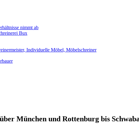
rhältnisse nimmt ab
chreinerei Bux
einermeister, Individuelle Möbel, Möbelschreiner
erbauer
g über München und Rottenburg bis Schwab