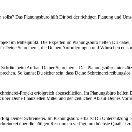
n sollst? Das Planungsbüro hilft Dir bei der richtigen Planung und Um
ojekt im Mittelpunkt. Die Experten im Planungsbüro helfen Dir dabei, 
ür Deine Schreinerei, die Deinen Anforderungen und Wünschen entsp
chritte beim Aufbau Deiner Schreinerei. Das Planungsbüro unterstütz
tsprechen. So kannst Du sicher sein, dass Deine Schreinerei reibungslos 
reinerei-Projekt erfolgreich abzuschließen. Im Planungsbüro helfen Di
ck über Deine finanziellen Mittel und den zeitlichen Ablauf Deines Vorh
rfolg Deiner Schreinerei. Im Planungsbüro erhältst Du Unterstützung 
chreinerei über die nötigen Ressourcen verfügt, um höchste Qualität zu 