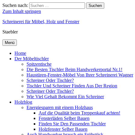
Suchen nach:
Suchen
Zum Inhalt springen
Schreinerei für Möbel, Holz und Fenster
Staebler
Menü
Home
Der Möbeltischler
Spitzentische
Die Besten Tischler Beim Handwerkerportal Nr.1!
Haustüren-Fenster-Möbel Von Ihrer Schreinerei Wagner
Schreiner Oder Tischler?
Tischler Und Schreiner Finden Aus Der Region
Schreiner Oder Tischler?
Wie Viel Gehalt Bekommt Ein Schreiner
Holzblog
Energiesparen mit einem Holzhaus
Auf die Qualität beim Treppenkauf achten!
Fensterläden Selber Bauen
Finden Sie Den Passenden Tischler
Holzfenster Selber Bauen
Auch Handwerker brauch ein Frühstück