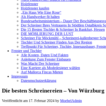
Holzfenster
Holzfenster kaufen
„Ein Haus Wie Eine Rose“
Als Handwerker fit halten
Bundesarbeitsministerium – Dauer Der Beschäftigungsve
Der Schreiner Ihres Vertrauens In Stödtlen Ostalbkreis S
Die 15 Besten Tischler & Schreiner In Bankfurt, Hessen
DIE MÖBLIERUNG DER LUST
Schreiner Für Möckmühl – Schreinerei-kallenberger Schr
Tischler Und Schreiner Finden Aus Der Region
Treffpunkt Für Schreiner, Tischler, Innenausbauer, Fenst
Fenster und Tischler
Alle Kosten, Daten Und Fakten
Anleitung Zum Fenster Einbauen
Was Macht Der Schreiner
Eine Karriere als Modedesigner wählen
Auf Mallorca Fincas Mieten
Impressum
Datenmschutzerklärung
Die besten Schreinereien – Von Würzbur
Veröffentlicht am
17. Februar 2024
by
MoebelAdmin