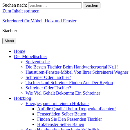
Suchen nach:
Suchen
Zum Inhalt springen
Schreinerei für Möbel, Holz und Fenster
Staebler
Menü
Home
Der Möbeltischler
Spitzentische
Die Besten Tischler Beim Handwerkerportal Nr.1!
Haustüren-Fenster-Möbel Von Ihrer Schreinerei Wagner
Schreiner Oder Tischler?
Tischler Und Schreiner Finden Aus Der Region
Schreiner Oder Tischler?
Wie Viel Gehalt Bekommt Ein Schreiner
Holzblog
Energiesparen mit einem Holzhaus
Auf die Qualität beim Treppenkauf achten!
Fensterläden Selber Bauen
Finden Sie Den Passenden Tischler
Holzfenster Selber Bauen
Auch Handwerker brauch ein Frühstück