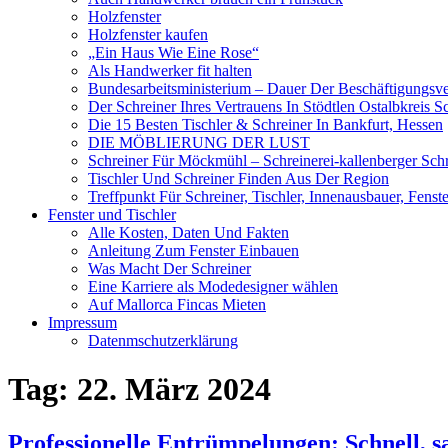
Holzfenster
Holzfenster kaufen
„Ein Haus Wie Eine Rose“
Als Handwerker fit halten
Bundesarbeitsministerium – Dauer Der Beschäftigungsve
Der Schreiner Ihres Vertrauens In Stödtlen Ostalbkreis S
Die 15 Besten Tischler & Schreiner In Bankfurt, Hessen
DIE MÖBLIERUNG DER LUST
Schreiner Für Möckmühl – Schreinerei-kallenberger Schr
Tischler Und Schreiner Finden Aus Der Region
Treffpunkt Für Schreiner, Tischler, Innenausbauer, Fenst
Fenster und Tischler
Alle Kosten, Daten Und Fakten
Anleitung Zum Fenster Einbauen
Was Macht Der Schreiner
Eine Karriere als Modedesigner wählen
Auf Mallorca Fincas Mieten
Impressum
Datenmschutzerklärung
Tag:
22. März 2024
Professionelle Entrümpelungen: Schnell, s