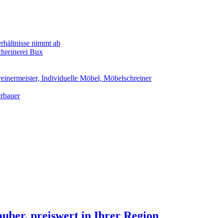
rhältnisse nimmt ab
chreinerei Bux
einermeister, Individuelle Möbel, Möbelschreiner
erbauer
auber, preiswert in Ihrer Region