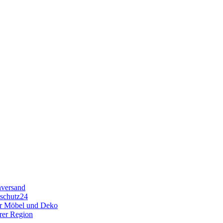
nversand
nschutz24
für Möbel und Deko
hrer Region